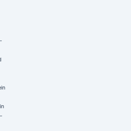
–
d
in
in
–