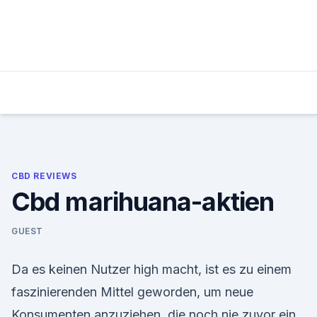
Skip
to
content
CBD REVIEWS
Cbd marihuana-aktien
GUEST
Da es keinen Nutzer high macht, ist es zu einem
faszinierenden Mittel geworden, um neue
Konsumenten anzuziehen, die noch nie zuvor ein