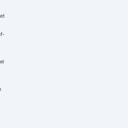
et
f-
el
d
n