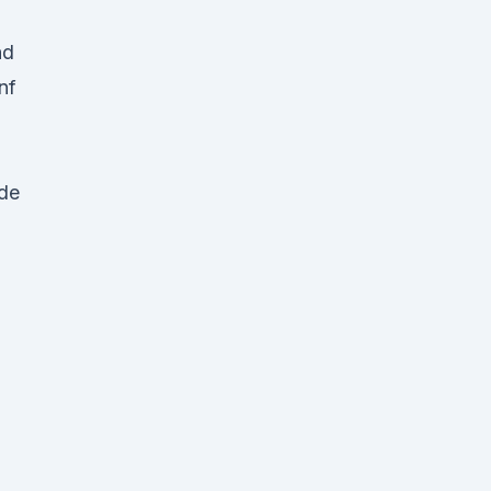
nd
nf
ide