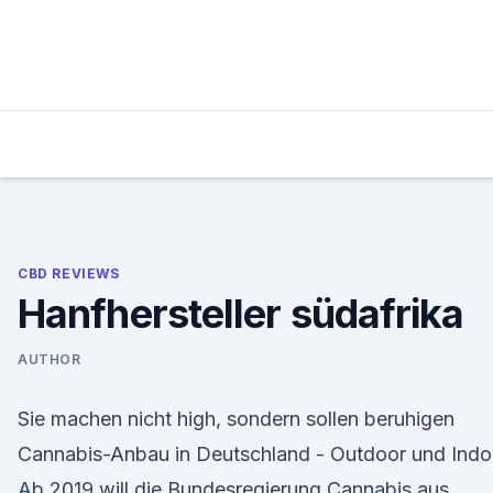
Skip
to
content
CBD REVIEWS
Hanfhersteller südafrika
AUTHOR
Sie machen nicht high, sondern sollen beruhigen
Cannabis-Anbau in Deutschland - Outdoor und Indo
Ab 2019 will die Bundesregierung Cannabis aus