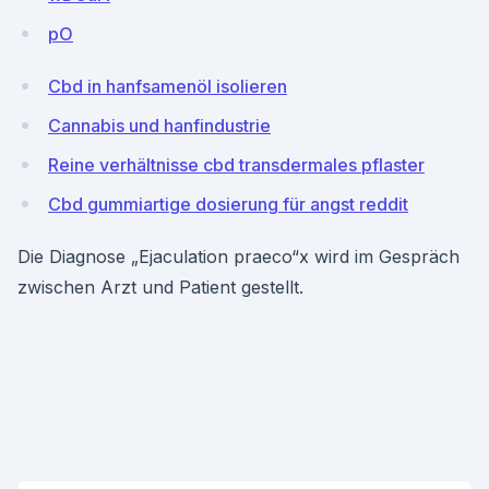
pO
Cbd in hanfsamenöl isolieren
Cannabis und hanfindustrie
Reine verhältnisse cbd transdermales pflaster
Cbd gummiartige dosierung für angst reddit
Die Diagnose „Ejaculation praeco“x wird im Gespräch
zwischen Arzt und Patient gestellt.