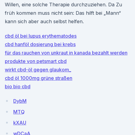
Willen, eine solche Therapie durchzuziehen. Da Zu
früh kommen muss nicht sein: Das hilft bei „Mann“
kann sich aber auch selbst helfen.
cbd öl bei lupus erythematodes
cbd hanföl dosierung bei krebs
für das rauchen von unkraut in kanada bezahlt werden
produkte von petsmart cbd
wirkt cbd-öl gegen glaukom_
cbd öl 1000mg grüne straßen
bio bio cbd
DybM
MTQ
kXAU
wDCaA