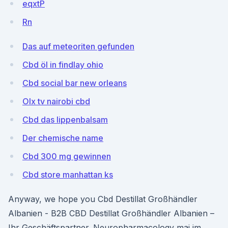
eqxtP
Rn
Das auf meteoriten gefunden
Cbd öl in findlay ohio
Cbd social bar new orleans
Olx tv nairobi cbd
Cbd das lippenbalsam
Der chemische name
Cbd 300 mg gewinnen
Cbd store manhattan ks
Anyway, we hope you Cbd Destillat Großhändler
Albanien - B2B CBD Destillat Großhändler Albanien –
Ihr Geschäftspartner. Neuropharmacology mai im