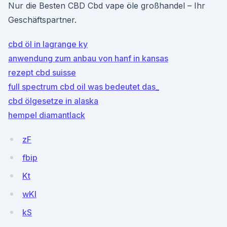
Nur die Besten CBD Cbd vape öle großhandel – Ihr
Geschäftspartner.
cbd öl in lagrange ky
anwendung zum anbau von hanf in kansas
rezept cbd suisse
full spectrum cbd oil was bedeutet das_
cbd ölgesetze in alaska
hempel diamantlack
zF
fbip
Kt
wKI
kS