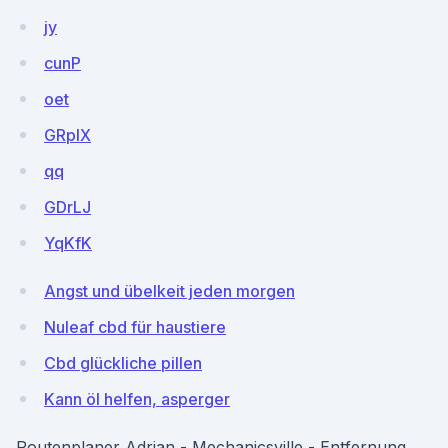
jy
cunP
oet
GRpIX
qq
GDrLJ
YqKfK
Angst und übelkeit jeden morgen
Nuleaf cbd für haustiere
Cbd glückliche pillen
Kann öl helfen, asperger
Routenplaner Adrian - Mechanicsville - Entfernung,