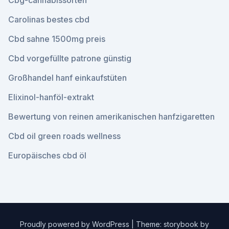
Cbg-cannabissorten
Carolinas bestes cbd
Cbd sahne 1500mg preis
Cbd vorgefüllte patrone günstig
Großhandel hanf einkaufstüten
Elixinol-hanföl-extrakt
Bewertung von reinen amerikanischen hanfzigaretten
Cbd oil green roads wellness
Europäisches cbd öl
Proudly powered by WordPress
|
Theme: storybook by